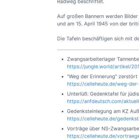
Radweg beschriftet.
Auf großen Bannern werden Bilder 
und am 15. April 1945 von der brit
Die Tafeln beschäftigen sich mit d
Zwangsarbeiterlager Tannenber
https://jungle.world/artikel/2
"Weg der Erinnerung" zerstört
https://celleheute.de/weg-de
Unterlüß: Gedenktafel für jüd
https://anfdeutsch.com/aktuel
Gedenksteinlegung am KZ Auße
https://celleheute.de/gedenk
Vorträge über NS-Zwangsarbei
https://celleheute.de/vortra