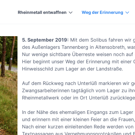
Rheinmetall entwaffnen
Weg der Erinnerung
5. September 2019:
Mit dem Solibus fahren wi
des Außenlagers Tannenberg in Altensobreth, wa
Nur wenige sichtbare Überreste weisen noch auf 
Hier beginnt unser Weg der Erinnerung mit einer
Hinweisschild zum Lager an der Landstraße.
Auf dem Rückweg nach Unterlüß markieren wir 
Zwangsarbeiterinnen tagtäglich vom Lager zu ihr
Rheinmetallwerk oder im Ort Unterlüß zurückleg
In der Nähe des ehemaligen Eingangs zum Lager 
und erinnern mit einer kleinen Feier an die Frauen
Nach einer kurzen einleitenden Rede werden von
Textpassagen aus Vernehmungsprotokollen und B