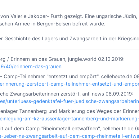
von Valerie Jakober- Furth gezeigt. Eine ungarische Jüdin,
ischen Armee in Bergen-Belsen befreit wurde.
er Geschichte des Lagers und Zwangsarbeit in der Kriegsind
g / Erinnern an das Grauen, jungle.world 02.10.2019:
019/40/erinnern-das-grauen
 - Camp-Teilnehmer "entsetzt und empört", celleheute.de 0
r-erinnerung-zerstoert-camp-teilnehmer-entsetzt-und-empo
ische Zwangsarbeiterinnen zerstört, anf-news 08.09.2019:
les/unterluess-gedenktafel-fuer-juedische-zwangsarbeiteri
nlager Tannenberg und Markierung des Weges der Erinneru
steinlegung-am-kz-aussenlager-tannenberg-und-markierung
t auf dem Camp "Rheinmetall entwaffnen", celleheute.de 0
ege-ueber-ns-zwangsarbeit-auf-dem-camp-rheinmetall-entwa